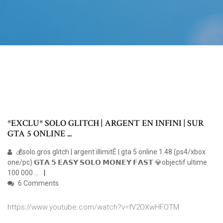
*EXCLU* SOLO GLITCH | ARGENT EN INFINI | SUR
GTA 5 ONLINE ...
💰solo gros glitch | argent illimitÉ | gta 5 online 1.48 (ps4/xbox
one/pc) 𝗚𝗧𝗔 𝟱 𝗘𝗔𝗦𝗬 𝗦𝗢𝗟𝗢 𝗠𝗢𝗡𝗘𝗬 𝗙𝗔𝗦𝗧 💎objectif ultime
100 000 ...
6 Comments
https://www.youtube.com/watch?v=fV2OXwHFOTM