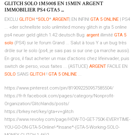
GLITCH SOLO 1M500$ EN 15MIN ARGENT
IMMOBILIER PS4 GTA5 ...
EXCLU
GLITCH
*
SOLO
*
ARGENT
| EN INFINI
GTA
5
ONLINE
| PS4
... «der schnellste solo unlimited money glitch in gta 5 online
ps4 neuer geld glitch 1.42 deutsch Bug:
argent
illimité
GTA
5
solo
(PS4) sur le forum Grand ... Salut à tous Y a un bug très
drôle sur le solo (ps4, je sais pas si sur one ça marche aussi).
En gros, il faut acheter un max d'actions chez lifeinvader, puis
switch de perso, vous faites ... (ASTUCE)
ARGENT
FACILE EN
SOLO
SANS
GLITCH
!
GTA
5
ONLINE
...
https://www.pinterest.com/pin/819092250957585504/
https://fr-fr.facebook.com/pages/category/Nonprofit-
Organization/Glitchlands/posts/
https://brkey.net/key/gta+v+glitch
https://www.revolvy.com/page/HOW-TO-GET-750K-EVERYTIME-
YOU-GO-ON-GTA-5-Online!-*Insane*-(GTA-5-Working-SOLO-