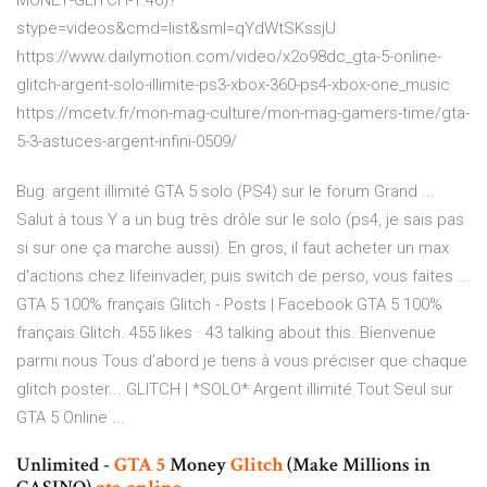
MONEY-GLITCH-1.46)?
stype=videos&cmd=list&sml=qYdWtSKssjU
https://www.dailymotion.com/video/x2o98dc_gta-5-online-
glitch-argent-solo-illimite-ps3-xbox-360-ps4-xbox-one_music
https://mcetv.fr/mon-mag-culture/mon-mag-gamers-time/gta-
5-3-astuces-argent-infini-0509/
Bug: argent illimité GTA 5 solo (PS4) sur le forum Grand ...
Salut à tous Y a un bug très drôle sur le solo (ps4, je sais pas
si sur one ça marche aussi). En gros, il faut acheter un max
d'actions chez lifeinvader, puis switch de perso, vous faites ...
GTA 5 100% français Glitch - Posts | Facebook GTA 5 100%
français Glitch. 455 likes · 43 talking about this. Bienvenue
parmi nous Tous d’abord je tiens à vous préciser que chaque
glitch poster... GLITCH | *SOLO* Argent illimité Tout Seul sur
GTA 5 Online ...
Unlimited -
GTA
5
Money
Glitch
(Make Millions in