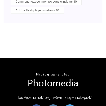
Comment nettoyer mon pc sous windows 10
Adobe flash player windows 10
https://ru-clip.net/re/gta+5+money+hack+ps4/