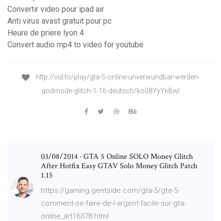
Convertir video pour ipad air
Anti virus avast gratuit pour pc
Heure de priere lyon 4
Convert audio mp4 to video for youtube
http://vid.to/play/gta-5-online-unverwundbar-werden-
godmode-glitch-1-16-deutsch/ko08YyYkBwI
03/08/2014 · GTA 5 Online SOLO Money Glitch
After Hotfix Easy GTAV Solo Money Glitch Patch
1.15
https://gaming.gentside.com/gta-5/gta-5-
comment-se-faire-de-l-argent-facile-sur-gta-
online_art16378.html