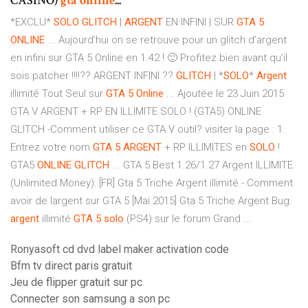
CASINO)
gta
online
...
*EXCLU*
SOLO
GLITCH
|
ARGENT
EN INFINI | SUR
GTA
5
ONLINE
... Aujourd’hui on se retrouve pour un glitch d’argent
en infini sur GTA 5 Online en 1.42 ! 🙂 Profitez bien avant qu’il
sois patcher !!!!?? ARGENT INFINI ??
GLITCH
| *
SOLO
*
Argent
illimité Tout Seul sur
GTA
5
Online
... Ajoutée le 23 Juin 2015
GTA V ARGENT + RP EN ILLIMITE SOLO ! (GTA5) ONLINE
GLITCH -Comment utiliser ce GTA V outil? visiter la page : 1.
Entrez votre nom
GTA
5
ARGENT
+ RP ILLIMITES en
SOLO
!
GTA5
ONLINE
GLITCH
... GTA 5 Best 1.26/1.27 Argent ILLIMITE
(Unlimited Money): [FR] Gta 5 Triche Argent illimité - Comment
avoir de largent sur GTA 5 [Mai 2015] Gta 5 Triche Argent Bug:
argent
illimité
GTA
5
solo
(PS4) sur le forum Grand ...
Ronyasoft cd dvd label maker activation code
Bfm tv direct paris gratuit
Jeu de flipper gratuit sur pc
Connecter son samsung a son pc